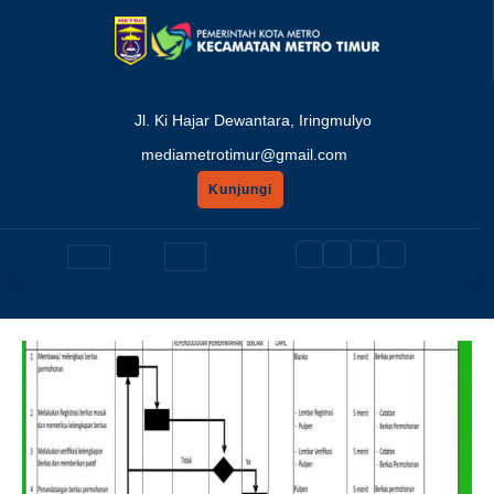
Skip
to
content
Jl. Ki Hajar Dewantara, Iringmulyo
mediametrotimur@gmail.com
Kunjungi
GET
A
Open
QUOTE
Button