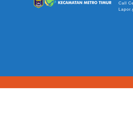
Call C
Lapor.