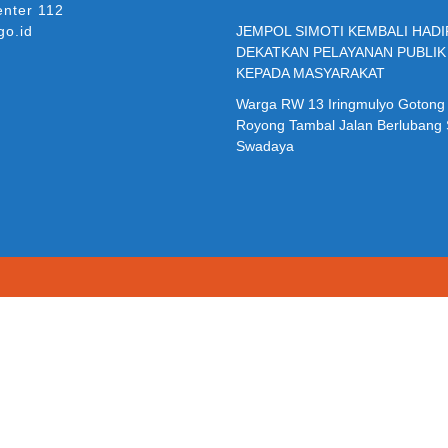
enter 112
go.id
JEMPOL SIMOTI KEMBALI HADI
DEKATKAN PELAYANAN PUBLIK
KEPADA MASYARAKAT
Warga RW 13 Iringmulyo Gotong
Royong Tambal Jalan Berlubang
Swadaya